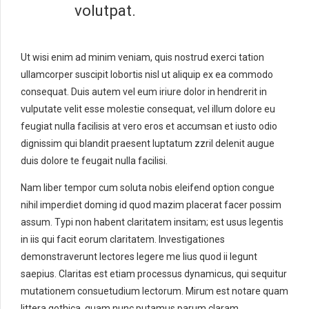
volutpat.
Ut wisi enim ad minim veniam, quis nostrud exerci tation
ullamcorper suscipit lobortis nisl ut aliquip ex ea commodo
consequat. Duis autem vel eum iriure dolor in hendrerit in
vulputate velit esse molestie consequat, vel illum dolore eu
feugiat nulla facilisis at vero eros et accumsan et iusto odio
dignissim qui blandit praesent luptatum zzril delenit augue
duis dolore te feugait nulla facilisi.
Nam liber tempor cum soluta nobis eleifend option congue
nihil imperdiet doming id quod mazim placerat facer possim
assum. Typi non habent claritatem insitam; est usus legentis
in iis qui facit eorum claritatem. Investigationes
demonstraverunt lectores legere me lius quod ii legunt
saepius. Claritas est etiam processus dynamicus, qui sequitur
mutationem consuetudium lectorum. Mirum est notare quam
littera gothica, quam nunc putamus parum claram,