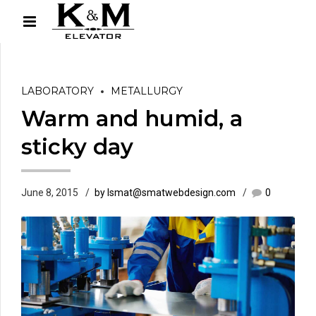
LABORATORY
METALLURGY
Warm and humid, a
sticky day
June 8, 2015
by lsmat@smatwebdesign.com
0