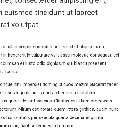
et, consectetuer adipiscing elit,
euismod tincidunt ut laoreet
at volutpat.
on ullamcorper suscipit lobortis nisl ut aliquip ex ea
n hendrerit in vulputate velit esse molestie consequat, vel
t accumsan et iusto odio dignissim qui blandit praesent
a facilisi.
ongue nihil imperdiet doming id quod mazim placerat facer
 usus legentis in iis qui facit eorum claritatem.
ius quod ii legunt saepius. Claritas est etiam processus
ectorum. Mirum est notare quam littera gothica, quam nunc
as humanitatis per seacula quarta decima et quinta
um clari, fiant sollemnes in futurum.