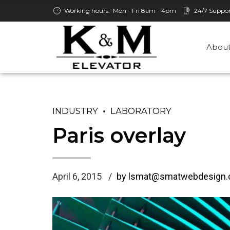
Working hours:
Mon - Fri 8am - 4pm
24/7 Suppo
About
INDUSTRY
LABORATORY
Paris overlay
April 6, 2015
by lsmat@smatwebdesign