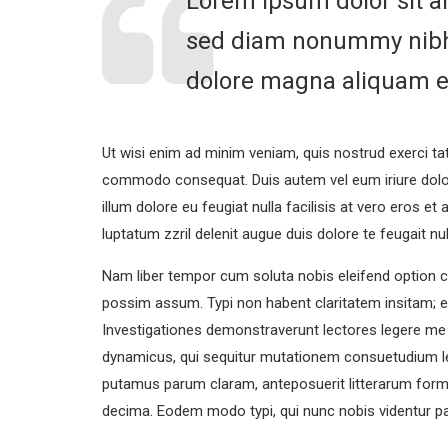
Lorem ipsum dolor sit am
sed diam nonummy nibh 
dolore magna aliquam er
Ut wisi enim ad minim veniam, quis nostrud exerci tati
commodo consequat. Duis autem vel eum iriure dolor i
illum dolore eu feugiat nulla facilisis at vero eros e
luptatum zzril delenit augue duis dolore te feugait null
Nam liber tempor cum soluta nobis eleifend option c
possim assum. Typi non habent claritatem insitam; est
Investigationes demonstraverunt lectores legere me l
dynamicus, qui sequitur mutationem consuetudium l
putamus parum claram, anteposuerit litterarum form
decima. Eodem modo typi, qui nunc nobis videntur par