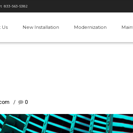
rt
833-563-5382
 Us
New Installation
Modernization
Main
.com
0