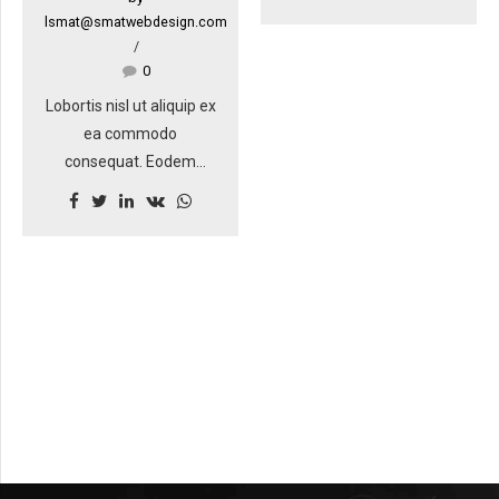
lobortis nisl ut aliquip ex
lsmat@smatwebdesign.com
ea commodo
consequat. Phasellus
0
accumsan cursus velit.
Lobortis nisl ut aliquip ex
Vestibulum ante ipsum
ea commodo
primis in faucibus orci
consequat. Eodem
luctus et ultrices
modo typi, qui nunc
posuere cubilia Curae;
nobis videntur parum
Sed aliquam, nisi quis
clari, fiant sollemnes.
porttitor congue, elit
Phasellus magna. In hac
erat euismod orci, ac
habitasse platea
placerat dolor lectus
dictumst. Curabitur at
quis orci.
lacus ac velit ornare
lobortis. Curabitur a felis
in nunc fringilla tristique.