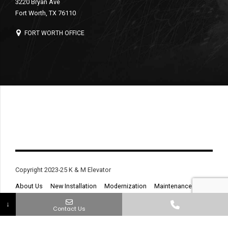
3220 Bryan Ave
Fort Worth, TX 76110
FORT WORTH OFFICE
Copyright 2023-25 K & M Elevator
About Us
New Installation
Modernization
Maintenance
Service & Repair
Contact
↓
Contact Us