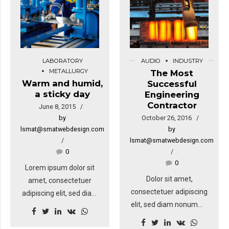
LABORATORY
AUDIO
INDUSTRY
METALLURGY
The Most
Warm and humid,
Successful
a sticky day
Engineering
Contractor
June 8, 2015
by
October 26, 2016
lsmat@smatwebdesign.com
by
lsmat@smatwebdesign.com
0
0
Lorem ipsum dolor sit
Dolor sit amet,
amet, consectetuer
consectetuer adipiscing
adipiscing elit, sed diam
elit, sed diam nonummy
nonummy nibh euismod
nibh euismod tincidunt
tincidunt ut laoreet