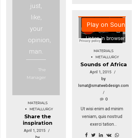
just,
parum clari. Curabitur
ligula sapien, tincidunt
like,
non, euismod vitae,
your
posuere imperdiet, leo.
Maecenas malesuada.
opinion,
Praesent congue erat at
man.
MATERIALS
massa. Sed cursus
METALLURGY
turpis vitae tortor. Donec
Sounds of Africa
posuere vulputate arcu.
The
April 1, 2015
Manager
by
lsmat@smatwebdesign.com
0
MATERIALS
Ut wisi enim ad minim
METALLURGY
Share the
veniam, quis nostrud
inspiration
exerci tation
April 1, 2015
ullamcorper suscipit
by