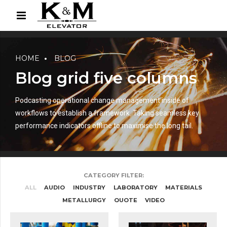
HOME
BLOG
Blog grid five columns
Podcasting operational change management inside of
workflows to establish a framework. Taking seamless key
performance indicators offline to maximise the long tail.
CATEGORY FILTER:
ALL
AUDIO
INDUSTRY
LABORATORY
MATERIALS
METALLURGY
QUOTE
VIDEO