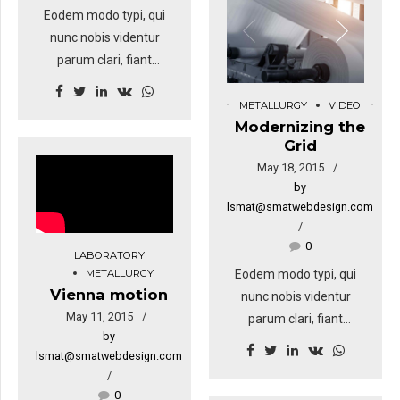
Eodem modo typi, qui
Etiam ultricies nisi vel
nunc nobis videntur
augue. Curabitur
parum clari, fiant
ullamcorper ultricies
sollemnes in futurum.
nisi. Nam eget dui. Etiam
Eodem modo typi, qui
METALLURGY
VIDEO
rhoncus. Donec vitae
Modernizing the
nunc nobis videntur
sapien ut libero
Grid
parum. Lorem ipsum
venenatis faucibus.
May 18, 2015
dolor sit amet,
by
consectetuer adipiscing
lsmat@smatwebdesign.com
elit. Aenean commodo
ligula eget dolor.
0
LABORATORY
Aenean massa. Cum
METALLURGY
Eodem modo typi, qui
sociis natoque
Vienna motion
nunc nobis videntur
penatibus et magnis dis
May 11, 2015
parum clari, fiant
parturient montes.
by
sollemnes in futurum.
lsmat@smatwebdesign.com
Ut wisi enim ad minim
veniam, quis nostrud.
0